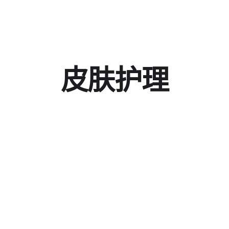
皮
肤
护
理