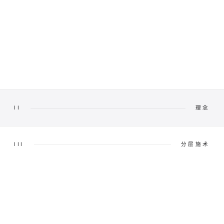
II
理念
III
分层施术