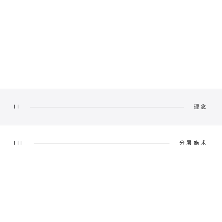
II
理念
III
分层施术