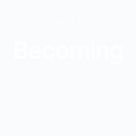
— 米利诊所 新村
B
e
c
o
m
i
n
g